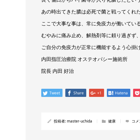
あの時出てきた膿は必死で菌と戦ってくれ
ここで大事な事は、常に免疫力が働いてい
むやみに痛み止め、解熱剤等に頼り過ぎず
ご自分の免疫力が正常に機能するよう心掛
内田指圧治療院 オステオパシー施術所
院長 内田 好治
Tweet
Share
+1
Hatena
投稿者:
master-uchida
健康
コメ