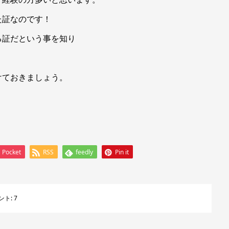
た証なのです！
る証だという事を知り
、
けておきましょう。
Pocket
RSS
feedly
Pin it
ント:
7