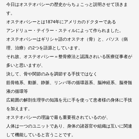
今日はオステオパシーの歴史からちょこっと説明させて頂きま
す。
オステオパシーとは1874年にアメリカのドクターである
アンドリュー・テイラー・スティルによって作られました。
オステオパシーはギリシャ語のオステオ（骨）と、パソス（病
理、治療）の2つを語源としています。
それ故、オステオパシー＝整骨療法と認識されいる医療従事者が
多いと思いますが、
決して、骨や関節のみを調節する手技ではなく
筋骨格系、動脈、静脈、リンパ等の循環器系、脳神経系、脳脊髄
液の循環等
広範囲の解剖生理学の知識を元に手を使って患者様の身体に手技
を加えます。
オステオパシーの理論で最も重要視されているのが、
人体は一つのユニットであり、身体の諸器官や組織は互いに関連
して機能していると言うことです。