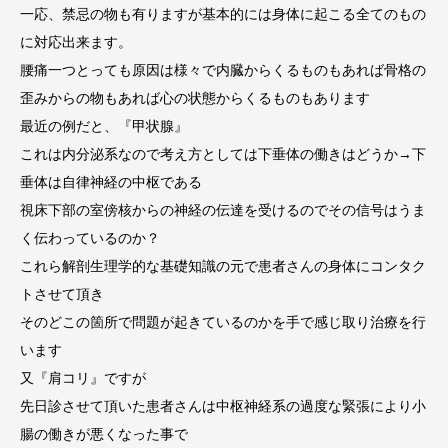
一応、禁忌の物も有りますが基本的には身体に起こる全てのもの
に対応出来ます。
腰痛一つとっても原因は様々で内臓からくるものもあれば骨格の
歪みからの物もあれば心の状態からくるものもあります
最近の例だと、『甲状腺』
これは内分泌系なので考え方としては下垂体の働きはどうか→下
垂体は自律神経の中枢である
視床下部の室傍核からの神経の伝達を受けるのでその信号はうま
く伝わっているのか？
これら解剖生理学的な基礎知識の元で患者さんの身体にコンタク
トさせて頂き
そのどこの箇所で問題が起きているのかを手で感じ取り治療を行
います
又『肩コリ』ですが
先日診させて頂いた患者さんは中枢神経系の過度な緊張により小
腸の働きが悪くなった事で