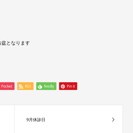
はお盆となります
。
Pocket
RSS
feedly
Pin it
9月休診日