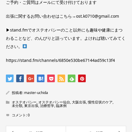
ご予約・ご質問はメールにて受け付けております
出張に関するお問い合わせはこちら→
ost.k0710@gmail.com
▶︎stand.fmでオステオパシーのこと以外にも趣味や健康にまつ
わることなど、のんびりと語っています。よければ聴いてみてく
ださい。
https://stand.fm/channels/6850e530be67144ad59c13f4
投稿者:
master-uchida
オステオパシー
,
オステオパシー仙台
,
大阪出張
,
慢性症状のケア
,
未分類
,
東京出張
,
治療哲学
,
臨床例
コメント:
0