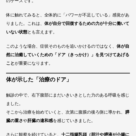
のケースです。
体に触れてみると、全体的に「パワーが不足している」感覚があ
りました。これは、
体が自分で回復するための力が十分に働いて
いない状態
とも言えます。
このような場合、症状そのものを追いかけるのではなく、
体が自
然に治癒していくための「ドア（きっかけ）」を見つけてあげる
こと
が重要になります。
体が示した「治療のドア」
触診の中で、右下腹部にまだいきいきとした力のある呼吸を感じ
ました。
そこから治療を始めていくと、次第に腹膜の後ろ側に導かれ、
膵
臓の重さ
や
肝臓の違和感
を感じていきました。
さらに観察を続けていると、
十二指腸乳頭（胆汁や膵液が小腸に