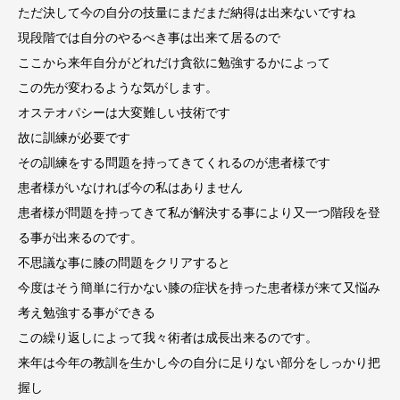
ただ決して今の自分の技量にまだまだ納得は出来ないですね
現段階では自分のやるべき事は出来て居るので
ここから来年自分がどれだけ貪欲に勉強するかによって
この先が変わるような気がします。
オステオパシーは大変難しい技術です
故に訓練が必要です
その訓練をする問題を持ってきてくれるのが患者様です
患者様がいなければ今の私はありません
患者様が問題を持ってきて私が解決する事により又一つ階段を登
る事が出来るのです。
不思議な事に膝の問題をクリアすると
今度はそう簡単に行かない膝の症状を持った患者様が来て又悩み
考え勉強する事ができる
この繰り返しによって我々術者は成長出来るのです。
来年は今年の教訓を生かし今の自分に足りない部分をしっかり把
握し