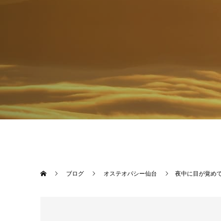
ブログ
オステオパシー仙台
夜中に目が覚め