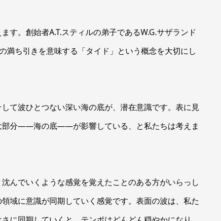
す。創始者A.T.スティルの弟子であるW.G.サザランド
潮の満ち引きを意味する「タイド」という概念を大切にし
そして波ひとつない深い海の底が、潜在意識です。表に見
大部分——海の底——が影響している、と私たちは考えま
く沈んでいくような感覚を覚えたことのある方がいらっし
の領域に意識が同期していく感覚です。表面の波は、私た
けさに同期していくと、テンポはどんどん穏やかになり、